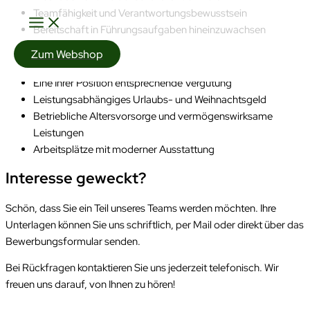
Team­fähigkeit und Verant­wortungs­bewusst­sein
Bereit­schaft in Führungs­aufgaben hineinzu­wachsen
Zum Webshop
Das bieten wir Ihnen
Eine Ihrer Position entsprechende Vergütung
Leistungs­abhängiges Urlaubs- und Weih­nachts­­geld
Betriebliche Alters­vor­sorge und vermögens­wirksame
Leistungen
Arbeits­plätze mit moderner Ausstattung
Interesse geweckt?
Schön, dass Sie ein Teil unseres Teams werden möchten. Ihre
Unterlagen können Sie uns schriftlich, per Mail oder direkt über das
Bewerbungsformular senden.
Bei Rückfragen kontaktieren Sie uns jederzeit telefonisch. Wir
freuen uns darauf, von Ihnen zu hören!