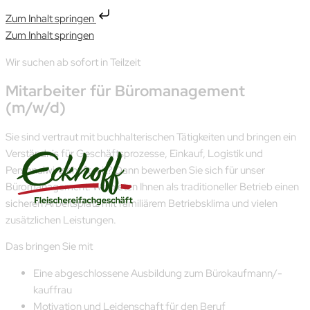
Zum Inhalt springen
Zum Inhalt springen
Wir suchen ab sofort in Teilzeit
Mitarbeiter für Büromanagement
(m/w/d)
Sie sind vertraut mit buchhalterischen Tätigkeiten und bringen ein
Verständnis für Geschäftsprozesse, Einkauf, Logistik und
Personalwirtschaft mit? Dann bewerben Sie sich für unser
Büromanagement. Wir bieten Ihnen als traditioneller Betrieb einen
sicheren Arbeitsplatz mit familiärem Betriebsklima und vielen
zusätzlichen Leistungen.
Das bringen Sie mit
Eine abgeschlossene Ausbildung zum Bürokaufmann/-
kauffrau
Motivation und Leiden­schaft für den Beruf