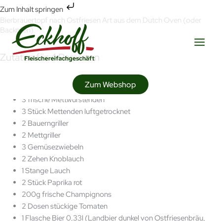
Zum
Zum Inhalt springen
Inhalt
Bierbrauertopf nach Ostfriesen Art aus dem Dutch Oven (oder
springen
Backofen)
Zutaten für 4 Personen
1,5 kg Schweinegulasch
Zum Webshop
4 Stück Rauchenden
3 frische Mettwurstenden
3 Stück Mettenden luftgetrocknet
2 Bauerngriller
2 Mettgriller
3 Gemüsezwiebeln
2 Zehen Knoblauch
1 Stange Lauch
2 Stück Paprika rot
200g frische Champignons
2 Dosen stückige Tomaten
1 Flasche Bier 0,33l (Landbier dunkel von Ostfriesenbräu,