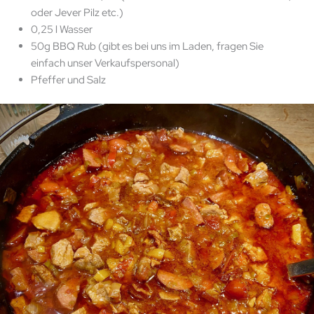
oder Jever Pilz etc.)
0,25 l Wasser
50g BBQ Rub (gibt es bei uns im Laden, fragen Sie
einfach unser Verkaufspersonal)
Pfeffer und Salz