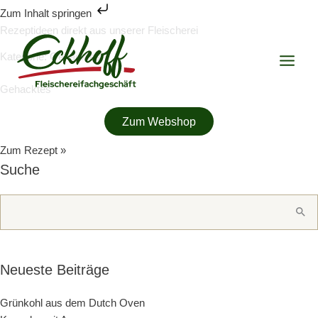
Zum
Zum Inhalt springen
Inhalt
Rezeptideen direkt aus unserer Fleischerei
springen
Kategorie: Gehacktes
Gehacktes
Bauerntopf
Zum Webshop
Dazu passen Kartoffeln, Spätzle oder einfach nur leckeres Baguette.
Zum Rezept »
Suche
Suchen
nach:
Neueste Beiträge
Grünkohl aus dem Dutch Oven